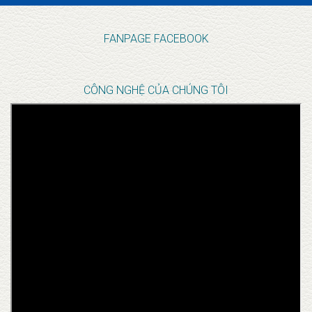
FANPAGE FACEBOOK
CÔNG NGHỆ CỦA CHÚNG TÔI