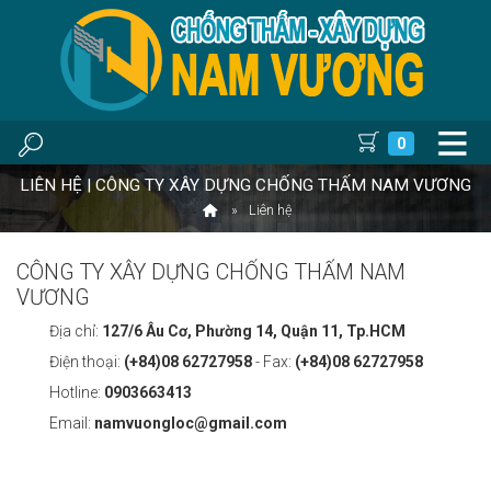
0
LIÊN HỆ | CÔNG TY XÂY DỰNG CHỐNG THẤM NAM VƯƠNG
Liên hệ
CÔNG TY XÂY DỰNG CHỐNG THẤM NAM
VƯƠNG
Địa chỉ:
127/6 Âu Cơ, Phường 14, Quận 11, Tp.HCM
Điện thoại:
(+84)08 62727958
- Fax:
(+84)08 62727958
Hotline:
0903663413
Email:
namvuongloc@gmail.com