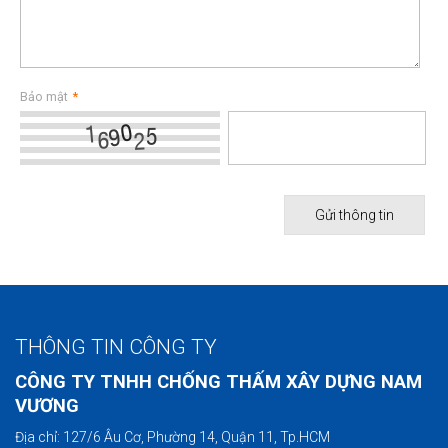
Bảo mật
*
THÔNG TIN CÔNG TY
CÔNG TY TNHH CHỐNG THẤM XÂY DỰNG NAM
VƯƠNG
Địa chỉ: 127/6 Âu Cơ, Phường 14, Quận 11, Tp.HCM