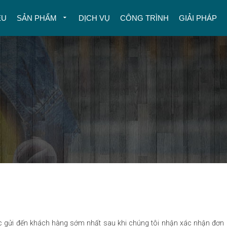
ỆU
SẢN PHẨM
DỊCH VỤ
CÔNG TRÌNH
GIẢI PHÁP
ợc gửi đến khách hàng sớm nhất sau khi chúng tôi nhận xác nhận đơn