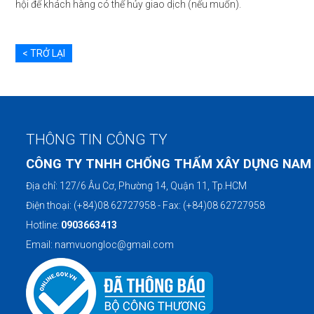
hội để khách hàng có thể hủy giao dịch (nếu muốn).
< TRỞ LẠI
THÔNG TIN CÔNG TY
CÔNG TY TNHH CHỐNG THẤM XÂY DỰNG NAM
Địa chỉ: 127/6 Âu Cơ, Phường 14, Quận 11, Tp.HCM
Điện thoại: (+84)08 62727958 - Fax: (+84)08 62727958
Hotline:
0903663413
Email: namvuongloc@gmail.com