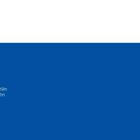
g
tiền
tin