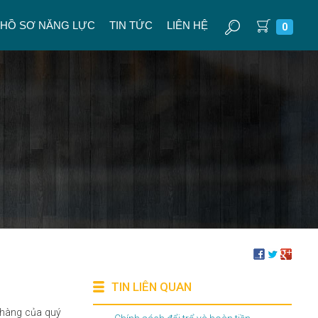
HỒ SƠ NĂNG LỰC
TIN TỨC
LIÊN HỆ
0
TIN LIÊN QUAN
 hàng của quý