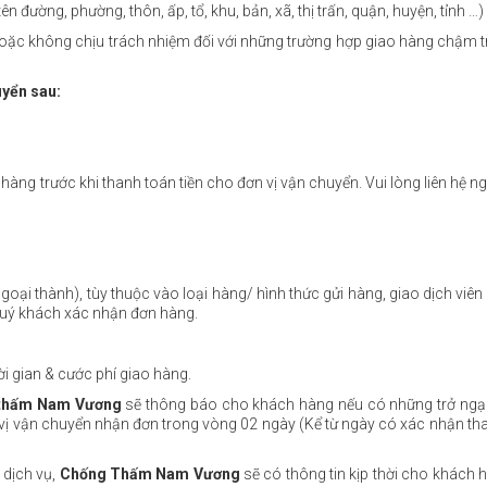
ên đường, phường, thôn, ấp, tổ, khu, bản, xã, thị trấn, quận, huyện, tỉnh …)
ặc không chịu trách nhiệm đối với những trường hợp giao hàng chậm tr
yển sau:
àng trước khi thanh toán tiền cho đơn vị vận chuyển. Vui lòng liên hệ 
goại thành), tùy thuộc vào loại hàng/ hình thức gửi hàng, giao dịch viên
Quý khách xác nhận đơn hàng.
i gian & cước phí giao hàng.
thấm Nam Vương
sẽ thông báo cho khách hàng nếu có những trở ngại 
n vị vận chuyển nhận đơn trong vòng 02 ngày (Kể từ ngày có xác nhận t
 dịch vụ,
Chống Thấm Nam Vương
sẽ có thông tin kịp thời cho khách 