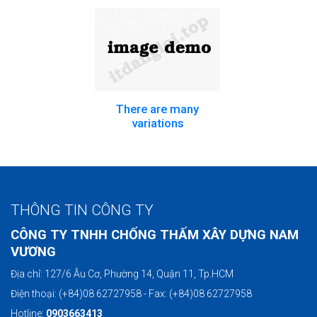
There are many
variations
THÔNG TIN CÔNG TY
CÔNG TY TNHH CHỐNG THẤM XÂY DỰNG NAM
VƯƠNG
Địa chỉ: 127/6 Âu Cơ, Phường 14, Quận 11, Tp.HCM
Điện thoại: (+84)08 62727958 - Fax: (+84)08 62727958
Hotline:
0903663413