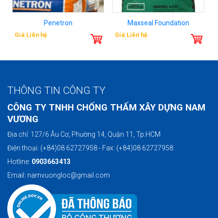
Penetron
Maxseal Foundation
Giá:Liên hệ
Giá:Liên hệ
THÔNG TIN CÔNG TY
CÔNG TY TNHH CHỐNG THẤM XÂY DỰNG NAM
VƯƠNG
Địa chỉ: 127/6 Âu Cơ, Phường 14, Quận 11, Tp.HCM
Điện thoại: (+84)08 62727958 - Fax: (+84)08 62727958
Hotline:
0903663413
Email: namvuongloc@gmail.com